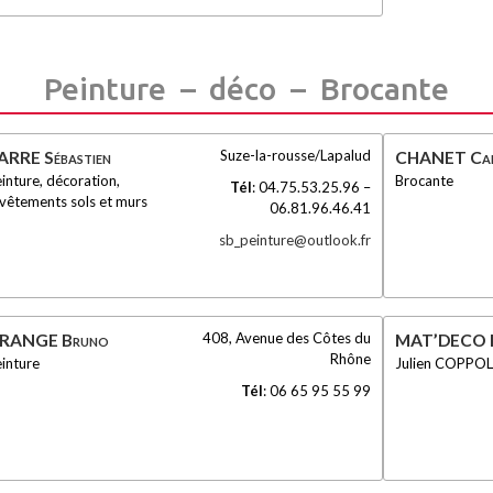
Peinture – déco – Brocante
Suze-la-rousse/Lapalud
ARRE Sébastien
CHANET Car
inture, décoration,
Brocante
Tél
:
04.75.53.25.96 –
vêtements sols et murs
06.81.96.46.41
sb_peinture@outlook.fr
408, Avenue des Côtes du
RANGE Bruno
MAT’DECO 
Rhône
inture
Julien COPPO
Tél
:
06 65 95 55 99