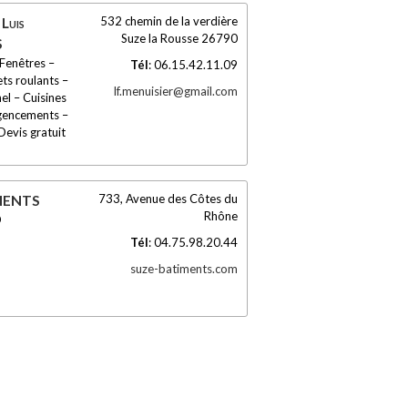
532 chemin de la verdière
 Luis
Suze la Rousse
26790
S
Fenêtres –
Tél
:
06.15.42.11.09
ts roulants –
lf.menuisier@gmail.com
nel – Cuisines
gencements –
evis gratuit
733, Avenue des Côtes du
MENTS
Rhône
O
Tél
:
04.75.98.20.44
suze-batiments.com