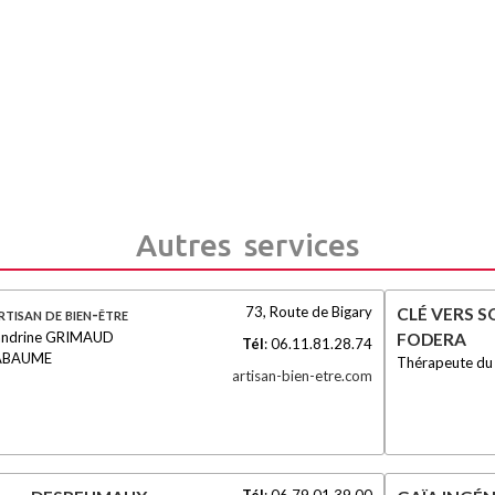
Autres services
73, Route de Bigary
tisan de bien-être
CLÉ VERS SOI
andrine GRIMAUD
FODERA
Tél
:
06.11.81.28.74
ABAUME
Thérapeute du 
artisan-bien-etre.com
Tél
:
06.79.01.39.00