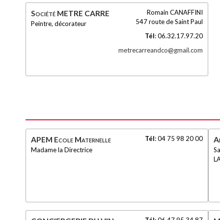
Romain CANAFFINI
Société METRE CARRE
547 route de Saint Paul
Peintre, décorateur
Tél
:
06.32.17.97.20
metrecarreandco@gmail.com
Tél
:
04 75 98 20 00
APEM Ecole Maternelle
Ar
Madame la Directrice
S
L
Tél
:
06.47.95.34.87