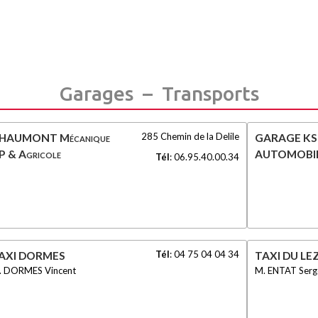
Garages – Transports
285 Chemin de la Delile
HAUMONT Mécanique
GARAGE K
P & Agricole
AUTOMOBI
Tél
:
06.95.40.00.34
Tél
:
04 75 04 04 34
AXI DORMES
TAXI DU LE
. DORMES Vincent
M. ENTAT Serg