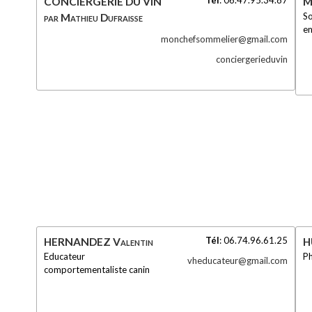
CONCIERGERIE DU VIN
M
So
par Mathieu Dufraisse
en
monchefsommelier@gmail.com
conciergerieduvin
Tél
:
06.74.96.61.25
HERNANDEZ Valentin
H
Educateur
P
vheducateur@gmail.com
comportementaliste canin