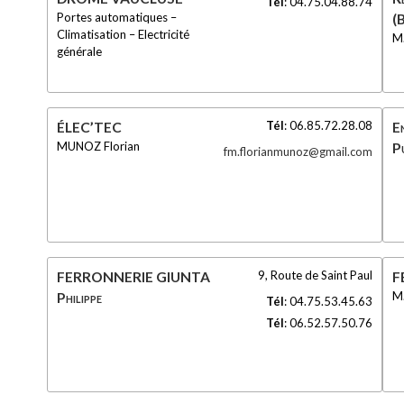
Tél
:
04.75.04.88.74
Portes automatiques –
(
Climatisation – Electricité
M
générale
Tél
:
06.85.72.28.08
ÉLEC’TEC
E
MUNOZ Florian
P
fm.florianmunoz@gmail.com
9, Route de Saint Paul
FERRONNERIE GIUNTA
F
M
Philippe
Tél
:
04.75.53.45.63
Tél
:
06.52.57.50.76