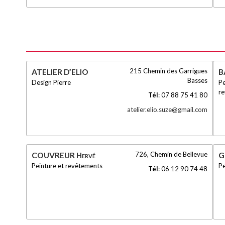
215 Chemin des Garrigues
ATELIER D’ELIO
B
Basses
Design Pierre
Pe
re
Tél
:
07 88 75 41 80
atelier.elio.suze@gmail.com
726, Chemin de Bellevue
COUVREUR Hervé
G
Peinture et revêtements
Pe
Tél
:
06 12 90 74 48