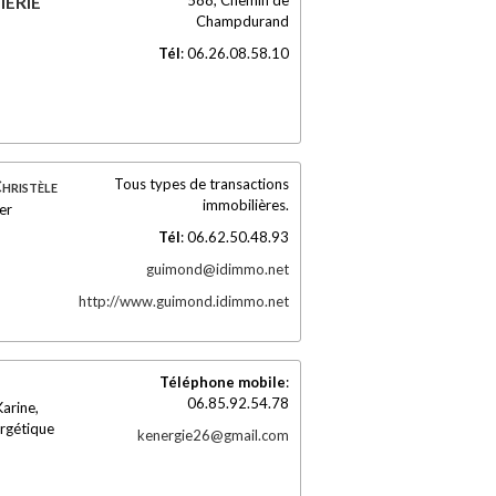
IERIE
Champdurand
Tél
:
06.26.08.58.10
Tous types de transactions
ristèle
immobilières.
er
Tél
:
06.62.50.48.93
guimond@idimmo.net
http://www.guimond.idimmo.net
Téléphone mobile
:
06.85.92.54.78
arine,
rgétique
kenergie26@gmail.com