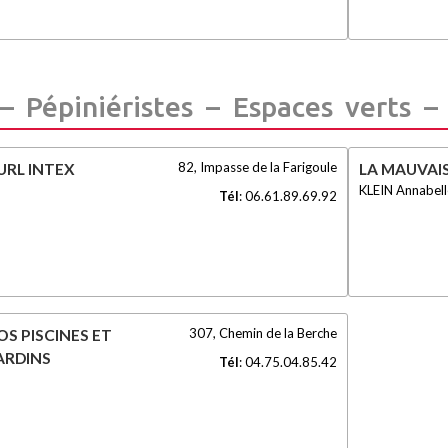
– Pépiniéristes – Espaces verts – 
82, Impasse de la Farigoule
URL INTEX
LA MAUVAI
KLEIN Annabell
Tél
:
06.61.89.69.92
307, Chemin de la Berche
OS PISCINES ET
ARDINS
Tél
:
04.75.04.85.42