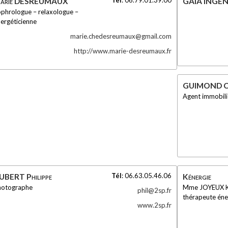
arie
DESREUMAUX
GAÏA INGÉN
phrologue – relaxologue –
ergéticienne
marie.chedesreumaux@gmail.com
http://www.marie-desreumaux.fr
GUIMOND Ch
Agent immobili
Tél
:
06.63.05.46.06
UBERT Philippe
Kénergie
hotographe
Mme JOYEUX K
phil@2sp.fr
thérapeute éne
www.2sp.fr