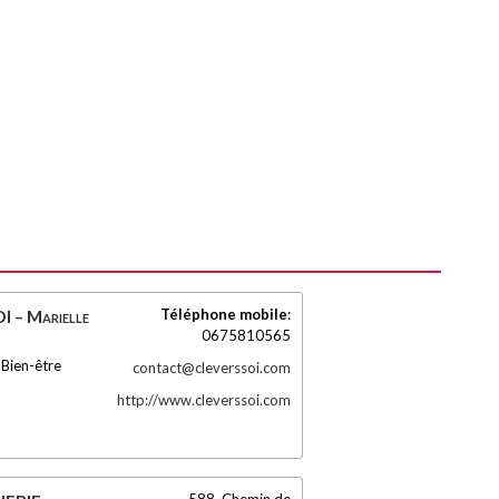
Téléphone mobile
:
 – Marielle
0675810565
Bien-être
contact@cleverssoi.com
http://www.cleverssoi.com
588, Chemin de