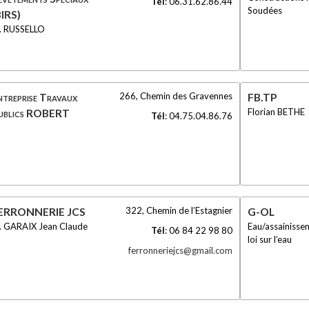
Tél
:
06.31.62.86.44
Soudées
BIRS)
. RUSSELLO
266, Chemin des Gravennes
ntreprise Travaux
FB.TP
Florian BETHE
ublics ROBERT
Tél
:
04.75.04.86.76
322, Chemin de l’Estagnier
ERRONNERIE JCS
G-OL
. GARAIX Jean Claude
Eau/assainisse
Tél
:
06 84 22 98 80
loi sur l’eau
ferronneriejcs@gmail.com