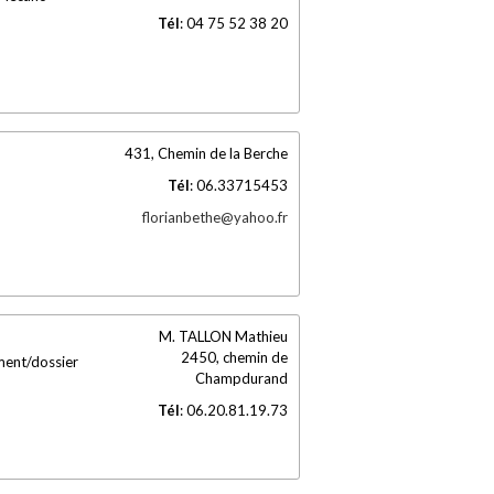
Tél
:
04 75 52 38 20
431, Chemin de la Berche
Tél
:
06.33715453
florianbethe@yahoo.fr
M. TALLON Mathieu
2450, chemin de
ment/dossier
Champdurand
Tél
:
06.20.81.19.73