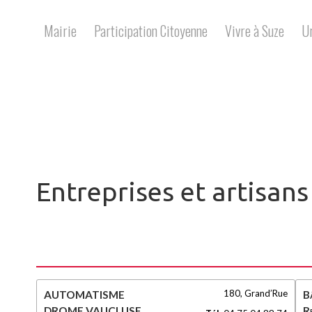
Skip
to
Mairie
Participation Citoyenne
Vivre à Suze
U
content
Entreprises et artisans
180, Grand’Rue
AUTOMATISME
B
DROME VAUCLUSE
R