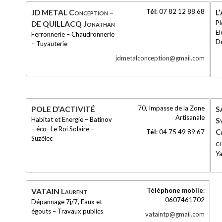
Tél
:
07 82 12 88 68
JD METAL Conception –
L
Pl
DE QUILLACQ Jonathan
El
Ferronnerie – Chaudronnerie
D
– Tuyauterie
jdmetalconception@gmail.com
70, Impasse de la Zone
POLE D’ACTIVITÉ
S
Artisanale
Habitat et Energie – Batinov
S
– éco- Le Roi Solaire –
C
Tél
:
04 75 49 89 67
Suzélec
c
Y
Téléphone mobile
:
VATAIN Laurent
0607461702
Dépannage 7j/7, Eaux et
égouts – Travaux publics
vataintp@gmail.com