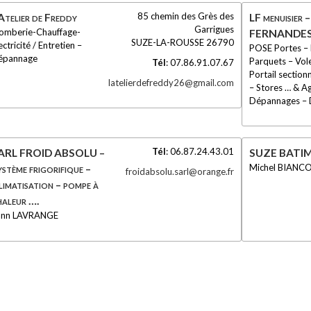
85 chemin des Grès des
’Atelier de Freddy
LF menuisier –
Garrigues
omberie-Chauffage-
FERNANDE
SUZE-LA-ROUSSE
26790
ectricité / Entretien –
POSE Portes – 
épannage
Parquets – Vole
Tél
:
07.86.91.07.67
Portail section
latelierdefreddy26@gmail.com
– Stores … & A
Dépannages – D
Tél
:
06.87.24.43.01
ARL FROID ABSOLU –
SUZE BATI
Michel BIANC
ystème frigorifique –
froidabsolu.sarl@orange.fr
limatisation – pompe à
haleur ….
ann LAVRANGE