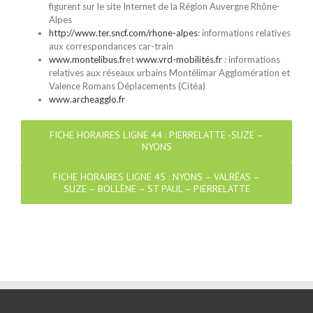
figurent sur le site Internet de la Région Auvergne Rhône-
Alpes
http://www.ter.sncf.com/rhone-alpes
: informations relatives
aux correspondances car-train
www.montelibus.fr
et
www.vrd-mobilités.fr
: informations
relatives aux réseaux urbains Montélimar Agglomération et
Valence Romans Déplacements (Citéa)
www.archeagglo.fr
FICHE HORAIRES LIGNE 44 : PIERRELATTE -SUZE –
NYONS
FICHE HORAIRES LIGNE 45 : NYONS – VALRÉAS –
SUZE – BOLLÈNE – ST PAUL – PIERRELATTE