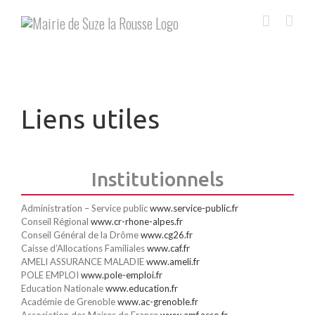
Skip
to
content
Liens utiles
Institutionnels
Administration – Service public
www.service-public.fr
Conseil Régional
www.cr-rhone-alpes.fr
Conseil Général de la Drôme
www.cg26.fr
Caisse d’Allocations Familiales
www.caf.fr
AMELI ASSURANCE MALADIE
www.ameli.fr
POLE EMPLOI
www.pole-emploi.fr
Education Nationale
www.education.fr
Académie de Grenoble
www.ac-grenoble.fr
Association des Maires de France
www.amf.asso.fr