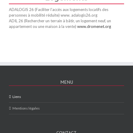
ADALOGIS 26 (Faciliter l’accès aux logements locatifs des
personnes à mobilité réduite) www. adalogis26.org
ADIL 26 (Rechercher un terrain à bâtir, un logement neuf, un
appartement ou une maison à la vente)
www.dromenet.org
MENU
Liens
Mentions légales
CONTACT