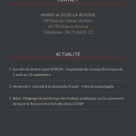
MAIRIE de SUZE-LA-ROUSSE
28 Place du Champ de Mars
26790 Suze-la-Rousse
Téléphone : 04 75 04 81 22
ACTUALITÉ
Survols de drones pour ENEDIS – Inspection du réseau électrique du
7 août au 10 septembre
Vendredi 7, samedi 8 et dimanche 9 août – Fête de la bourgade
Bilan : Piégeage de printemps des frelons asiatiques sur la commune
de Suze-la-Rousse et à l’échelle de la CCDSP