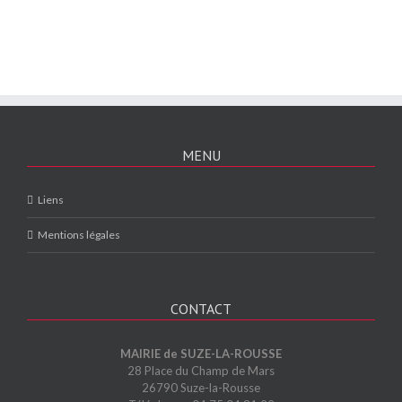
MENU
Liens
Mentions légales
CONTACT
MAIRIE de SUZE-LA-ROUSSE
28 Place du Champ de Mars
26790 Suze-la-Rousse