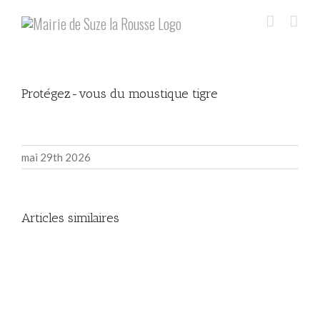
Skip
to
content
Protégez-vous du moustique tigre
Voir
l'image
agrandie
mai 29th 2026
Articles similaires