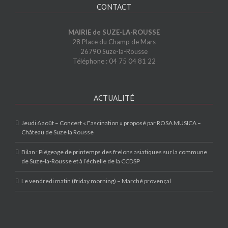
CONTACT
MAIRIE de SUZE-LA-ROUSSE
28 Place du Champ de Mars
26790 Suze-la-Rousse
Téléphone : 04 75 04 81 22
ACTUALITÉ
Jeudi 6 août – Concert « Fascination » proposé par ROSA MUSICA –
Château de Suze la Rousse
Bilan : Piégeage de printemps des frelons asiatiques sur la commune
de Suze-la-Rousse et à l’échelle de la CCDSP
Le vendredi matin (friday morning) – Marché provençal