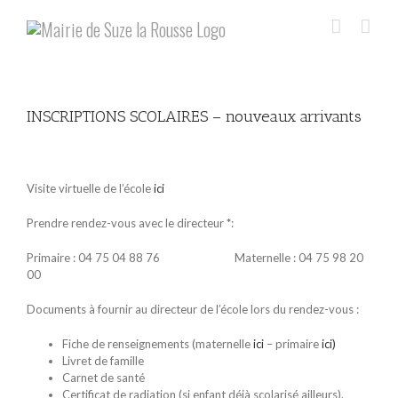
Skip
to
content
INSCRIPTIONS SCOLAIRES – nouveaux arrivants
Voir
l'image
Visite virtuelle de l’école
ici
agrandie
Prendre rendez-vous avec le directeur
*
:
Primaire : 04 75 04 88 76 Maternelle : 04 75 98 20
00
Documents à fournir au directeur de l’école lors du rendez-vous :
Fiche de renseignements (maternelle
ici
– primaire
ici)
Livret de famille
Carnet de santé
Certificat de radiation (si enfant déjà scolarisé ailleurs).