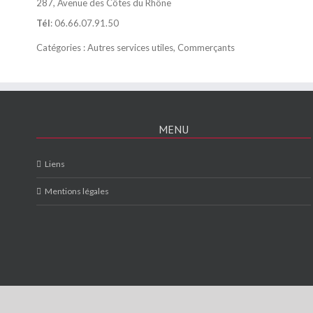
287, Avenue des Côtes du Rhône
Tél
:
06.66.07.91.50
Catégories :
Autres services utiles
,
Commerçants
MENU
Liens
Mentions légales