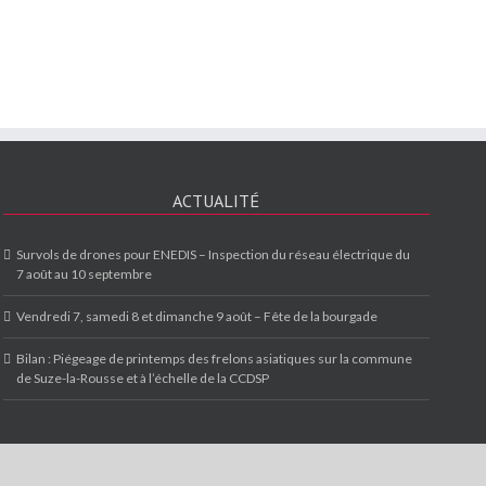
ACTUALITÉ
Survols de drones pour ENEDIS – Inspection du réseau électrique du
7 août au 10 septembre
Vendredi 7, samedi 8 et dimanche 9 août – Fête de la bourgade
Bilan : Piégeage de printemps des frelons asiatiques sur la commune
de Suze-la-Rousse et à l’échelle de la CCDSP